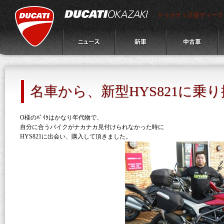
ドゥカティ正規ディーラ
名車から、新型HYS821に乗
O様のﾊﾞｲｸはかなり年代物で、
自分に合うバイクがナカナカ見付けられなかった時に
HYS821に出会い、購入して頂きました。