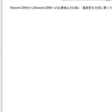
Monster1200SからMonster1200Rへのお乗換えのG様♪ 最新型を大切に乗