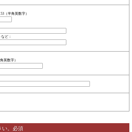
0153（半角英数字）
トなど：
3（半角英数字）
さい。
必須