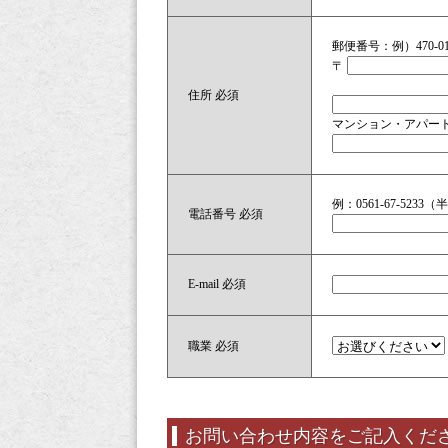
郵便番号：例）470-
〒
住所
必須
マンション・アパー
例：0561-67-523
電話番号
必須
E-mail
必須
職業
必須
お問い合わせ内容をご記入くだ