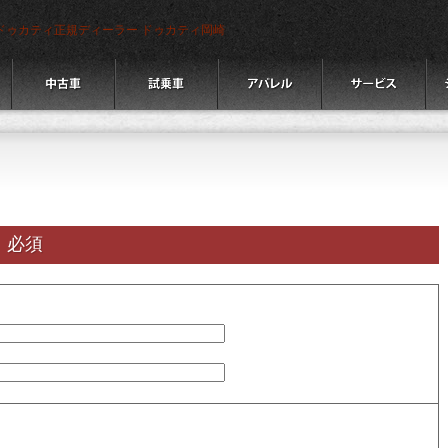
ドゥカティ正規ディーラー ドゥカティ岡崎
。
必須