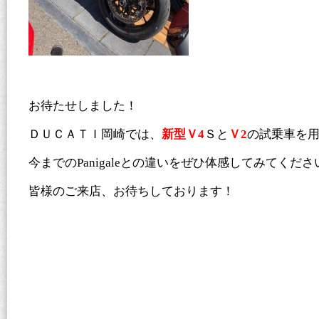
お待たせしました！
ＤＵＣＡＴＩ岡崎では、
新型Ｖ4
Ｓと
Ｖ2
の試乗車を
今までのPanigaleとの違いをぜひ体感してみてくださ
皆様のご来店、お待ちしております！